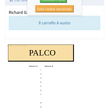
Carrello
Solo cookie necessari
Richard Galliano | New Viaggio Trio
Il carrello è vuoto
webShop.waitForSaalplan
PALCO
Settore A
Settore B
1
2
3
4
5
6
7
8
9