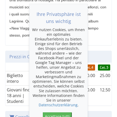
una sfumatura di nostalgia. Ha pensato in particolare ai
musicisti scomparsi Pierre Michelot e Charles Bellonzi, con
Ihre Privatsphäre ist
i quali suonava accanto al chitarrista virtuoso Biréli
uns wichtig
Lagrène. Questi ricordi sono confluiti nel nuovo album
«New Viaggio», come omaggio al passato e, al tempo
Wir nutzen Cookies, um Ihnen
ein optimales
stesso, ponte verso il futuro.
Einkaufserlebnis zu bieten.
Einige sind für den Betrieb
des Shops unerlässlich,
während andere – wie der
Prezzi in CHF
Facebook-Pixel und der
Google Tag Manager – uns
helfen, unser Angebot zu
Cat. 1
Cat. 2
Cat. 3
Cat. 4
Cat. 5
verbessern und
Biglietto
85.00
70.00
55.00
40.00
25.00
Marketingmaßnahmen zu
intero
optimieren. Sie können selbst
entscheiden, welche Cookies
Giovani fino a
42.50
35.00
27.50
20.00
12.50
Sie zulassen möchten.
18 anni |
Weitere Informationen finden
Sie in unserer
Studenti
Datenschutzerklärung
.
Accettare tutti