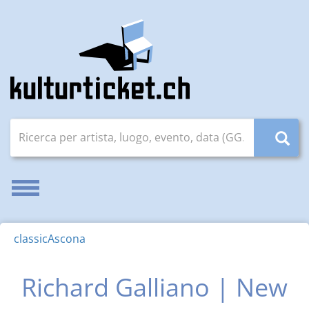
Ricerca per artista, luogo, evento, data (GG.MM.AAAA)
Attivare/disattivare la navigazione
classicAscona
Richard Galliano | New