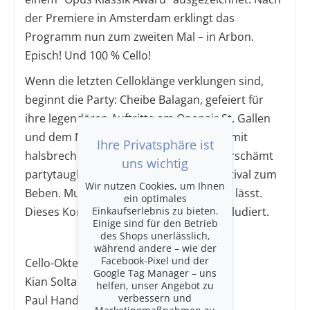
der Premiere in Amsterdam erklingt das
Programm nun zum zweiten Mal – in Arbon.
Episch! Und 100 % Cello!
Wenn die letzten Celloklänge verklungen sind,
beginnt die Party: Cheibe Balagan, gefeiert für
ihre legendären Auftritte am Openair St. Gallen
und dem Montreux Jazz Festival, bringt mit
Ihre Privatsphäre ist
halsbrecherischer Virtuosität und unverschämt
uns wichtig
partytauglichen Klezmer-Tunes das Festival zum
Wir nutzen Cookies, um Ihnen
Beben. Musik, die keine Füsse stillhalten lässt.
ein optimales
Einkaufserlebnis zu bieten.
Dieses Konzert ist ebenfalls im Preis inkludiert.
Einige sind für den Betrieb
des Shops unerlässlich,
während andere – wie der
Facebook-Pixel und der
Cello-Oktett mit:
Google Tag Manager – uns
Kian Soltani
helfen, unser Angebot zu
verbessern und
Paul Handschke