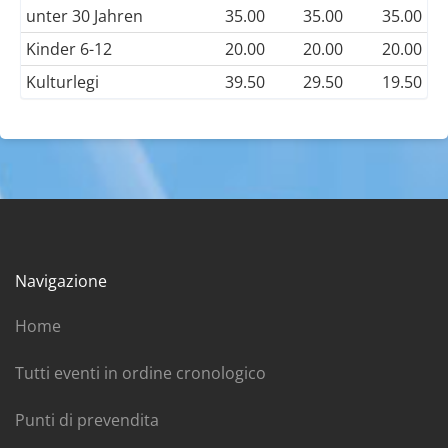
unter 30 Jahren
35.00
35.00
35.00
Kinder 6-12
20.00
20.00
20.00
Kulturlegi
39.50
29.50
19.50
Navigazione
Home
Tutti eventi in ordine cronologico
Punti di prevendita