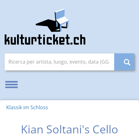
Ricerca per artista, luogo, evento, data (GG.MM.AAAA)
Attivare/disattivare la navigazione
Klassik im Schloss
Kian Soltani's Cello