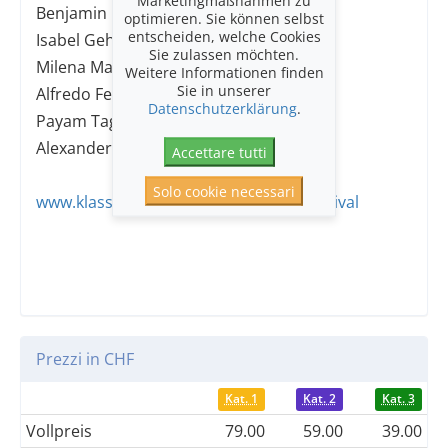
Marketingmaßnahmen zu
Benjamin Nyffenegger
optimieren. Sie können selbst
entscheiden, welche Cookies
Isabel Gehweiler
Sie zulassen möchten.
Milena Marena
Weitere Informationen finden
Sie in unserer
Alfredo Ferre
Datenschutzerklärung
.
Payam Taghadossi
Alexander Warenberg
Accettare tutti
Solo cookie necessari
www.klassikimschloss.com/ostinatofestival
Prezzi in CHF
Kat. 1
Kat. 2
Kat. 3
Vollpreis
79.00
59.00
39.00