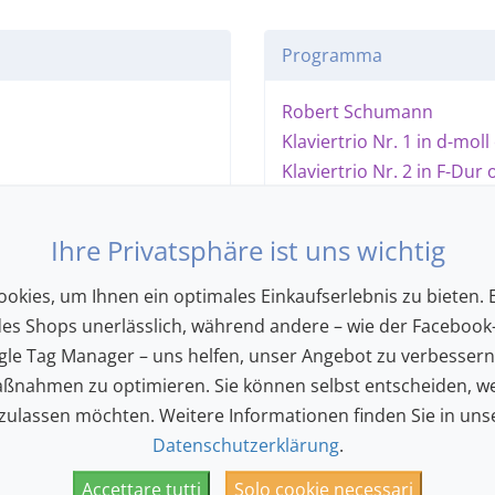
Programma
Robert Schumann
Klaviertrio Nr. 1 in d-moll
Klaviertrio Nr. 2 in F-Dur 
Klaviertrio Nr. 3 in g-moll
Ihre Privatsphäre ist uns wichtig
Humor, Schmerz, Freud un
prägen die unglaublich gro
okies, um Ihnen ein optimales Einkaufserlebnis zu bieten. E
Schumann'schen Kammermus
des Shops unerlässlich, während andere – wie der Facebook-
Dramatik und gleichzeitig fe
le Tag Manager – uns helfen, unser Angebot zu verbesser
Weltklassemusiker:innen V
ßnahmen zu optimieren. Sie können selbst entscheiden, we
Denis Kozhukhin.
 zulassen möchten. Weitere Informationen finden Sie in uns
Datenschutzerklärung
.
Programm mit Pause
Accettare tutti
Solo cookie necessari
Dauer: ca. 2 Stunden