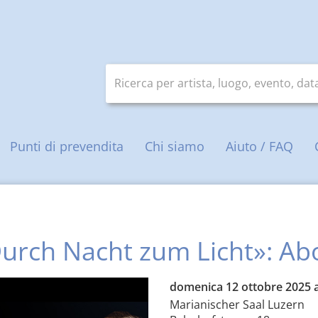
Ricerca per artista, luogo, evento, da
ale
Punti di prevendita
Chi siamo
Aiuto / FAQ
urch Nacht zum Licht»: Ab
domenica 12 ottobre 2025 a
Marianischer Saal Luzern