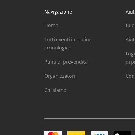
Navigazione
Aiut
Home
Buo
Tutti eventi in ordine
Aiut
cronologico
Logi
Punti di prevendita
di p
Organizzatori
Con
Chi siamo
Immagine Mastercard
Immagine Postfinance
Immagine VISA
Immagin