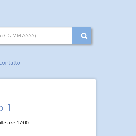
ta (GG.MM.AAAA)
Contatto
o 1
lle ore 17:00