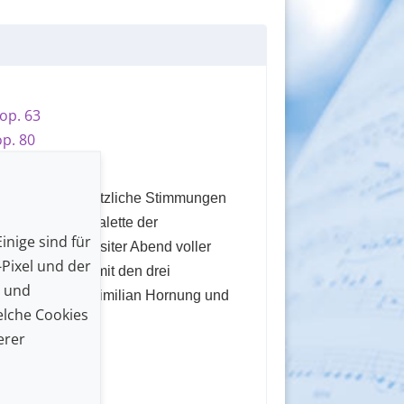
 op. 63
op. 80
 op. 110
d Leid: gegensätzliche Stimmungen
sse Ausdruckspalette der
inige sind für
ik. Ein exquisiter Abend voller
Pixel und der
inster Intimität mit den drei
n und
ilde Frang, Maximilian Hornung und
lche Cookies
erer