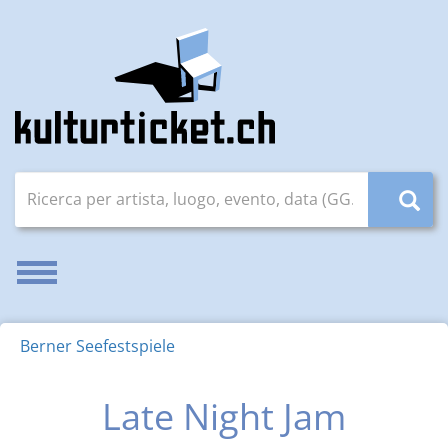
Ricerca per artista, luogo, evento, data (GG.MM.AAAA)
Attivare/disattivare la navigazione
Berner Seefestspiele
Late Night Jam