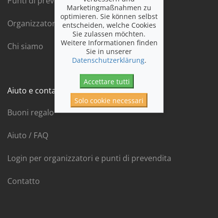
Punti di prevendita
Marketingmaßnahmen zu
optimieren. Sie können selbst
Organizzatori
entscheiden, welche Cookies
Sie zulassen möchten.
Weitere Informationen finden
Chi siamo
Sie in unserer
Datenschutzerklärung
.
Accettare tutti
Aiuto e contatto
Solo cookie necessari
Buoni regalo
Aiuto / FAQ
Login per organizzatori e punti di prevendita
Contatto