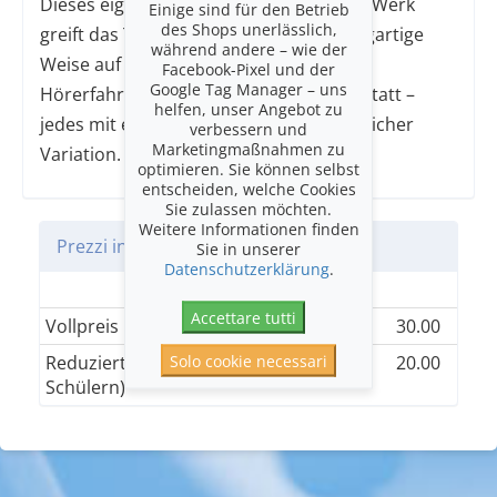
Dieses eigens für Interfinity entwickelte Werk
Einige sind für den Betrieb
des Shops unerlässlich,
greift das Thema Biodiversität auf einzigartige
während andere – wie der
Weise auf und bietet eine immersive
Facebook-Pixel und der
Google Tag Manager – uns
Hörerfahrung. Es finden vier Konzerte statt –
helfen, unser Angebot zu
jedes mit eigenem Charakter und klanglicher
verbessern und
Marketingmaßnahmen zu
Variation.
optimieren. Sie können selbst
entscheiden, welche Cookies
Sie zulassen möchten.
Weitere Informationen finden
Prezzi in CHF
Sie in unserer
Datenschutzerklärung
.
Einheitskategorie
Accettare tutti
Vollpreis
30.00
Solo cookie necessari
Reduziert (AHV, IV, Studenten,
20.00
Schülern)