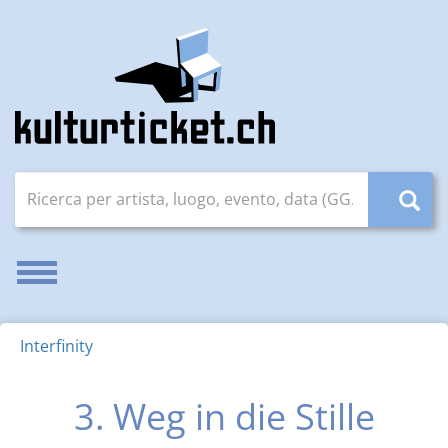
Ricerca per artista, luogo, evento, data (GG.MM.AAAA)
Attivare/disattivare la navigazione
Interfinity
3. Weg in die Stille