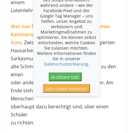
einem
während andere – wie der
Lateinlehrer zur Rede zu stellen.
Facebook-Pixel und der
Google Tag Manager – uns
helfen, unser Angebot zu
Was nun folgt ist ein höchst unterhaltsames
verbessern und
Marketingmaßnahmen zu
Kammerspiel erster
optimieren. Sie können selbst
Güte
. Zwischen Filterkaffee und unkorrigierten
entscheiden, welche Cookies
Sie zulassen möchten.
Hausarbeiten wird mit viel Emotion und
Weitere Informationen finden
Sarkasmus
Sie in unserer
Datenschutzerklärung
.
alte Schmutzwäsche gewaschen, bis hin zu den
einen
Accettare tutti
oder anderen kleinen Handgreiflichkeiten. Am
Solo cookie necessari
Ende steht die Frage im Raum, ob diese
Menschen
überhaupt dazu berechtigt sind, über einen
Schüler
zu richten.