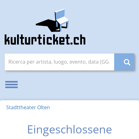
Ricerca per artista, luogo, evento, data (GG.MM.AAAA)
Attivare/disattivare la navigazione
Stadttheater Olten
Eingeschlossene