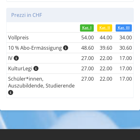
Prezzi in CHF
Kat. I
Kat. II
Kat. III
Vollpreis
54.00
44.00
34.00
10 % Abo-Ermässigung
48.60
39.60
30.60
IV
27.00
22.00
17.00
KulturLegi
27.00
22.00
17.00
Schüler*innen,
27.00
22.00
17.00
Auszubildende, Studierende