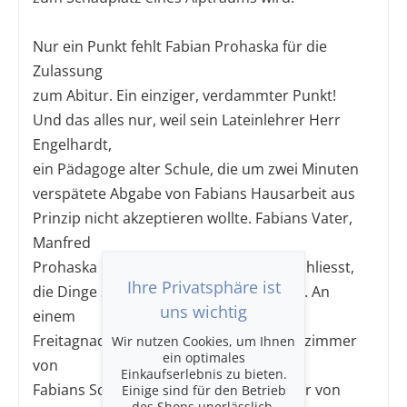
Nur ein Punkt fehlt Fabian Prohaska für die
Zulassung
zum Abitur. Ein einziger, verdammter Punkt!
Und das alles nur, weil sein Lateinlehrer Herr
Engelhardt,
ein Pädagoge alter Schule, die um zwei Minuten
verspätete Abgabe von Fabians Hausarbeit aus
Prinzip nicht akzeptieren wollte. Fabians Vater,
Manfred
Prohaska kann es nicht fassen und beschliesst,
Ihre Privatsphäre ist
die Dinge selbst in die Hand zu nehmen. An
uns wichtig
einem
Freitagnachmittag stürmt er das Lehrerzimmer
Wir nutzen Cookies, um Ihnen
ein optimales
von
Einkaufserlebnis zu bieten.
Fabians Schule, um den Korinthenkacker von
Einige sind für den Betrieb
des Shops unerlässlich,