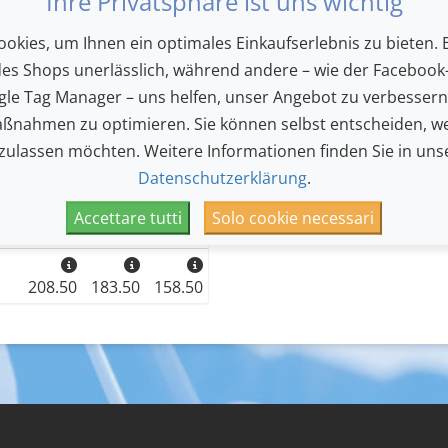
Ihre Privatsphäre ist uns wichtig
okies, um Ihnen ein optimales Einkaufserlebnis zu bieten. E
des Shops unerlässlich, während andere – wie der Facebook-
Kat. I
Kat. II
Kat. III
le Tag Manager – uns helfen, unser Angebot zu verbesser
440.00
385.00
325.00
ßnahmen zu optimieren. Sie können selbst entscheiden, we
 zulassen möchten. Weitere Informationen finden Sie in uns
265.50
233.50
200.50
Datenschutzerklärung
.
Accettare tutti
Solo cookie necessari
208.50
183.50
158.50
208.50
183.50
158.50