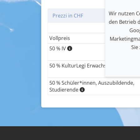
Wir nutzen Co
Prezzi in CHF
den Betrieb 
Goog
Vollpreis
Marketingma
Sie
50 % IV
50 % KulturLegi Erwachsene
50 % Schüler*innen, Auszubildende,
Studierende