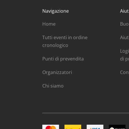
Navigazione
Aiut
Home
Buo
Tutti eventi in ordine
Aiut
cronologico
Logi
Punti di prevendita
di p
Organizzatori
Con
Chi siamo
Immagine Mastercard
Immagine Postfinance
Immagine VISA
Immagin