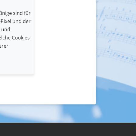
inige sind für
Pixel und der
n und
lche Cookies
erer