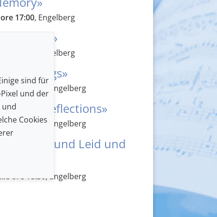
 Memory»
 ore 17:00
, Engelberg
Beethoven»
 ore 19:15
, Engelberg
cal Turnings»
inige sind für
lle ore 11:15
, Engelberg
Pixel und der
rowning Reflections»
n und
lche Cookies
lle ore 16:00
, Engelberg
erer
ert: «Lieb und Leid und
lle ore 18:30
, Engelberg