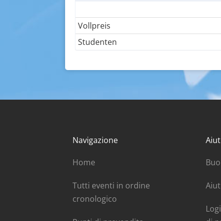
Vollpreis
Studenten
Navigazione
Aiut
Home
Buo
Tutti eventi in ordine
Aiut
cronologico
Logi