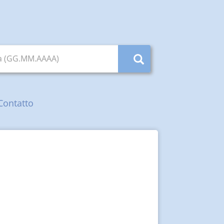
ta (GG.MM.AAAA)
Contatto