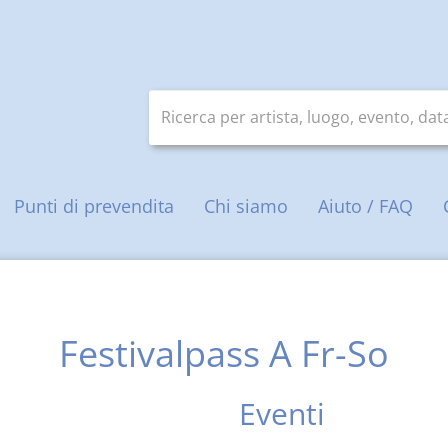
Ricerca per artista, luogo, evento, da
ale
Punti di prevendita
Chi siamo
Aiuto / FAQ
Festivalpass A Fr-So
Eventi