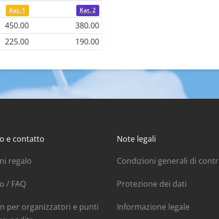
Kat. 1
Kat. 2
450.00
380.00
225.00
190.00
o e contatto
Note legali
ni regalo
Condizioni generali di cont
o / FAQ
Protezione dei dati
n per organizzatori e punti
Informazione legale