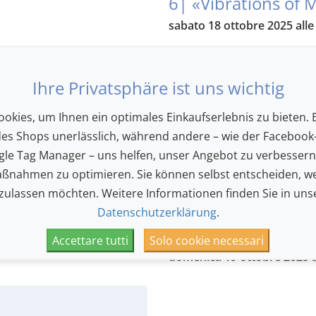
6| «Vibrations of
sabato 18 ottobre 2025 alle
7| «Wendepunkt 
sabato 18 ottobre 2025 alle
Ihre Privatsphäre ist uns wichtig
8| Matinee: «Magi
okies, um Ihnen ein optimales Einkaufserlebnis zu bieten. E
domenica 19 ottobre 2025 a
des Shops unerlässlich, während andere – wie der Facebook-
9| Intermezzo: «D
le Tag Manager – uns helfen, unser Angebot zu verbesser
ßnahmen zu optimieren. Sie können selbst entscheiden, we
domenica 19 ottobre 2025 a
 zulassen möchten. Weitere Informationen finden Sie in uns
10| Abschlusskonz
Datenschutzerklärung
.
Welt und Traum»
Accettare tutti
Solo cookie necessari
domenica 19 ottobre 2025 a