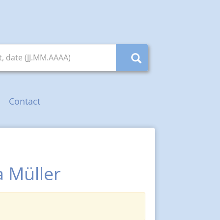
, date (JJ.MM.AAAA)
Contact
a Müller