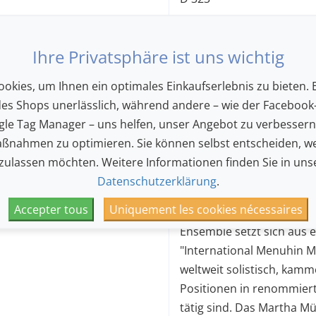
Camille Saint-Saëns (1835 
Capriccioso
op. 28
Ihre Privatsphäre ist uns wichtig
Antonio Vivaldi (1678 - 17
okies, um Ihnen ein optimales Einkaufserlebnis zu bieten. E
Herbst
op 8, Nr 3, RV 293 
des Shops unerlässlich, während andere – wie der Facebook-
Winter
op 8, Nr 4, RV 297 
le Tag Manager – uns helfen, unser Angebot zu verbesser
ßnahmen zu optimieren. Sie können selbst entscheiden, we
(Programmänderungen v
 zulassen möchten. Weitere Informationen finden Sie in uns
Die Tharice Virtuosi bild
Datenschutzerklärung
.
hervorragend ausgebildete
Accepter tous
Uniquement les cookies nécessaires
instrumentale Perfektion 
Ensemble setzt sich aus 
"International Menuhin 
weltweit solistisch, kam
Positionen in renommier
tätig sind. Das Martha M