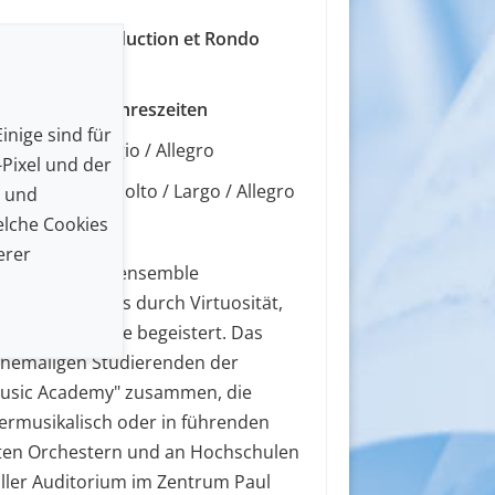
- 1921) -
Introduction et Rondo
41) -
Die vier Jahreszeiten
inige sind für
- Allegro / Adagio / Allegro
Pixel und der
- Allegro non molto / Largo / Allegro
n und
lche Cookies
orbehalten)
erer
en ein Streicherensemble
r Solisten, das durch Virtuosität,
und Spielfreude begeistert. Das
ehemaligen Studierenden der
Music Academy" zusammen, die
mermusikalisch oder in führenden
ten Orchestern und an Hochschulen
üller Auditorium im Zentrum Paul