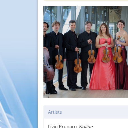
Artists
Liviu Prunaru
Violine