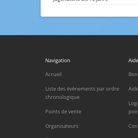
Navigation
Aide
Accueil
Bon
Liste des évènements par ordre
Aide
chronologique
Log
Points de vente
poi
Organisateurs
Con