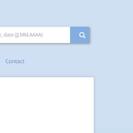
, date (JJ.MM.AAAA)
Contact