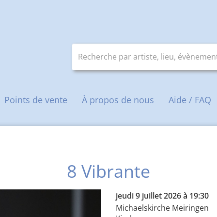
Recherche par artiste, lieu, évènement
e
Points de vente
À propos de nous
Aide / FAQ
8 Vibrante
jeudi 9 juillet 2026 à 19:30
Michaelskirche Meiringen