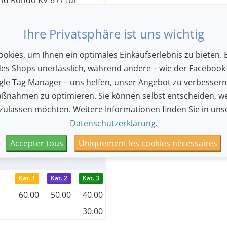
llo
Ihre Privatsphäre ist uns wichtig
 für Harfe, Flöte,
okies, um Ihnen ein optimales Einkaufserlebnis zu bieten. E
ür Bläserquintett
des Shops unerlässlich, während andere – wie der Facebook-
le Tag Manager – uns helfen, unser Angebot zu verbesser
nd Glasharmonika»,
ßnahmen zu optimieren. Sie können selbst entscheiden, we
 zulassen möchten. Weitere Informationen finden Sie in uns
ntett in C-Dur KV 515
Datenschutzerklärung
.
Accepter tous
Uniquement les cookies nécessaires
Kat. 1
Kat. 2
Kat. 3
60.00
50.00
40.00
30.00