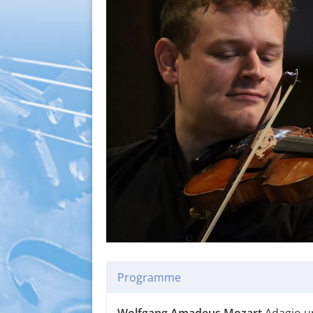
Programme
Wolfgang Amadeus Mozart
Adagio u