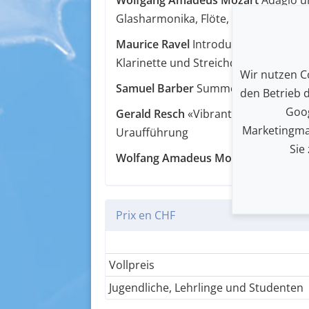
Glasharmonika, Flöte, Oboe, Viola, Ce
Maurice Ravel
Introduction et Allegro
Klarinette und Streichquartett
Wir nutzen Co
Samuel Barber
Summer music op.31 f
den Betrieb 
Goog
Gerald Resch
«Vibrante» für Cello u
Marketingma
Uraufführung
Sie
Wolfang Amadeus Mozart
Streichqui
Prix en CHF
Vollpreis
Jugendliche, Lehrlinge und Studenten