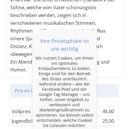
Söhne, welche vom Vater schonungslos
beschrieben werden, zeigen sich in
verschiedenen musikalischen Stimmen,
Rhythmen und Bewegungen, so dass Kafkas
innere Spannungen – zwischen Nähe und
Ihre Privatsphäre ist
Distanz, Kontrolle und Loslassen – sinnlich
uns wichtig
«bewegend» hör- und sichtbar werden.
Wir nutzen Cookies, um Ihnen
Ein Abend voller Spannung, Beklemmung und
ein optimales
Einkaufserlebnis zu bieten.
Humor.
Einige sind für den Betrieb
des Shops unerlässlich,
während andere – wie der
Facebook-Pixel und der
Prix en CHF
Google Tag Manager – uns
helfen, unser Angebot zu
Einheitskategorie
verbessern und
Marketingmaßnahmen zu
Vollpreis
45.00
optimieren. Sie können selbst
entscheiden, welche Cookies
Jugendliche, Lehrlinge und Studenten
25.00
Sie zulassen möchten.