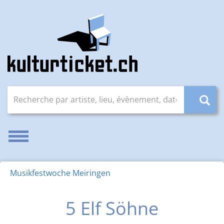
Recherche par artiste, lieu, évènement, date (JJ.MM.AAAA
Activer/désactiver la navigation
Musikfestwoche Meiringen
5 Elf Söhne