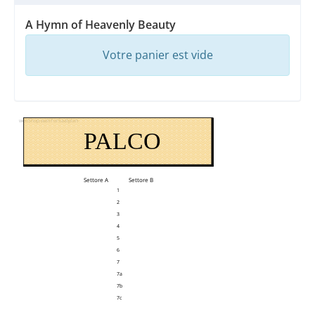
A Hymn of Heavenly Beauty
Votre panier est vide
webShop.waitForSaalplan
PALCO
Settore A
Settore B
1
2
3
4
5
6
7
7a
7b
7c