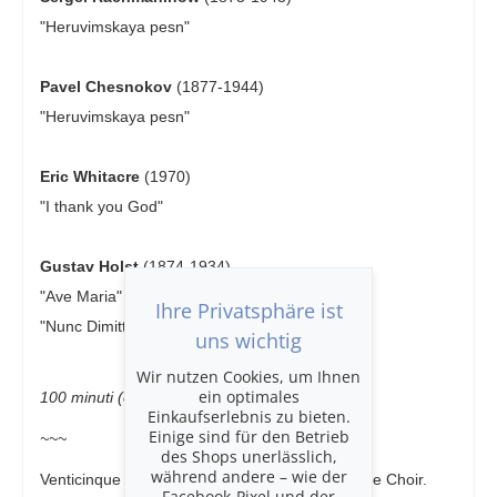
"Heruvimskaya pesn"
Pavel Chesnokov
(1877-1944)
"Heruvimskaya pesn"
Eric Whitacre
(1970)
"I thank you God"
Gustav Holst
(1874-1934)
"Ave Maria"
Ihre Privatsphäre ist
"Nunc Dimittis"
uns wichtig
Wir nutzen Cookies, um Ihnen
ein optimales
100 minuti (con intervallo)
Einkaufserlebnis zu bieten.
Einige sind für den Betrieb
~~~
des Shops unerlässlich,
während andere – wie der
Venticinque anni fa Nigel Short fondò il Tenebrae Choir.
Facebook-Pixel und der