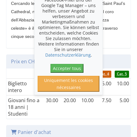
Cercando le migliori voci le trovò nel coro della Saint Paul’s
Google Tag Manager – uns
helfen, unser Angebot zu
Cathedral, nei due teatri d’opera di Londra e nel coro
verbessern und
dell’Abbazia di Westminster. «Un inno alla bellezza
Marketingmaßnahmen zu
optimieren. Sie können selbst
celeste» è il titolo di questo viaggio spirituale attraverso
entscheiden, welche Cookies
cinque secoli di arte corale.
Sie zulassen möchten.
Weitere Informationen finden
Sie in unserer
Datenschutzerklärung
.
Prix en CHF
Accepter tous
Cat. 1
Cat. 2
Cat. 3
Cat. 4
Cat. 5
Uniquement les cookies
Biglietto
60.00
40.00
20.00
15.00
10.00
nécessaires
intero
Giovani fino a
30.00
20.00
10.00
7.50
5.00
18 anni |
Studenti
Panier d'achat