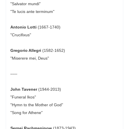
"Salvator mundi"
"Te lucis ante terminum"
Antonio Lotti
(1667-1740)
"Crucifixus"
Gregorio Allegri
(1582-1652)
"Miserere mei, Deus"
–––
John Tavener
(1944-2013)
"Funeral Ikos"
"Hymn to the Mother of God"
"Song for Athene"
Sergei Rachmaninow
(1873-1943)