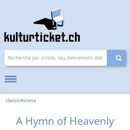
Recherche par artiste, lieu, évènement, date (JJ.MM.AAAA
Activer/désactiver la navigation
classicAscona
A Hymn of Heavenly