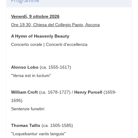
Programme
Venerdì, 9 ottobre 2026
Ore 19.30, Chiesa del Collegio Papio, Ascona
A Hymn of Heavenly Beauty
Concerto corale | Concerti d'eccellenza
Alonso Lobo
(ca. 1555-1617)
"Versa est in luctum"
William Croft
(ca. 1678-1727) /
Henry Purcell
(1659-
1695)
Sentenze funebri
Thomas Tallis
(ca. 1505-1585)
"Loquebantur variis languis"