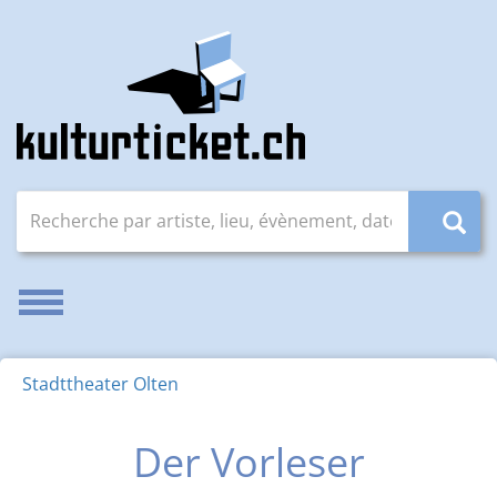
Recherche par artiste, lieu, évènement, date (JJ.MM.AAAA
Activer/désactiver la navigation
Stadttheater Olten
Der Vorleser