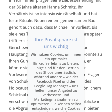
ihn für immer prägte: Seine Liebesbeziehung mit
der 36 Jahre älteren Hanna Schmitz. Ihr
Verhältnis ist so intensiv wie rätselhaft und hat
feste Rituale: Neben einem gemeinsamen Bad
gehört auch dazu, dass Michael ihr vorliest. Bis
sie eines Tages verschwindet. Sieben Jahre später
Ihre Privatsphäre ist
trifft er sie als Student im Rahmen eines
uns wichtig
Gerichtsverfahrens wieder, in dem sie zur
Hauptangeklagten zu werden droht. Er könnte zu
Wir nutzen Cookies, um Ihnen
ein optimales
ihren Gunsten in den Prozess eingreifen, er
Einkaufserlebnis zu bieten.
könnte sie retten – und tut es nicht. «Der
Einige sind für den Betrieb
des Shops unerlässlich,
Vorleser» beschäftigt sich mit komplexen Fragen
während andere – wie der
von Schuld und Verantwortung in Folge des
Facebook-Pixel und der
Google Tag Manager – uns
Holocausts. Die Grenzen zwischen persönlichem
helfen, unser Angebot zu
Schicksal und kollektiver Geschichte
verbessern und
Marketingmaßnahmen zu
verschwimmen, während die Figuren Einblicke in
optimieren. Sie können selbst
die Abgründe menschlicher Beziehungen bieten.
entscheiden, welche Cookies