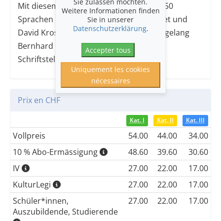
Sie zulassen möchten.
Mit diesem Werk, das bis heute in über 50
Weitere Informationen finden
Sprachen übersetzt und mit Kate Winslet und
Sie in unserer
Datenschutzerklärung
.
David Kross erfolgreich verfilmt wurde, gelang
Bernhard Schlink der Durchbruch als
Accepter tous
Schriftsteller
Uniquement les cookies
nécessaires
Prix en CHF
Kat. I
Kat. II
Kat. III
Vollpreis
54.00
44.00
34.00
10 % Abo-Ermässigung
48.60
39.60
30.60
IV
27.00
22.00
17.00
KulturLegi
27.00
22.00
17.00
Schüler*innen,
27.00
22.00
17.00
Auszubildende, Studierende