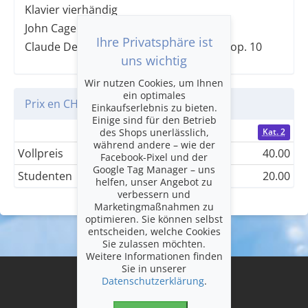
Klavier vierhändig
John Cage: Seven Haiku für Klavier solo
Ihre Privatsphäre ist
Claude Debussy: Streichquartett g-Moll op. 10
uns wichtig
Wir nutzen Cookies, um Ihnen
ein optimales
Prix en CHF
Einkaufserlebnis zu bieten.
Einige sind für den Betrieb
des Shops unerlässlich,
Kat. 1
Kat. 2
während andere – wie der
Vollpreis
50.00
40.00
Facebook-Pixel und der
Google Tag Manager – uns
Studenten
25.00
20.00
helfen, unser Angebot zu
verbessern und
Marketingmaßnahmen zu
optimieren. Sie können selbst
entscheiden, welche Cookies
Sie zulassen möchten.
Weitere Informationen finden
Sie in unserer
Datenschutzerklärung
.