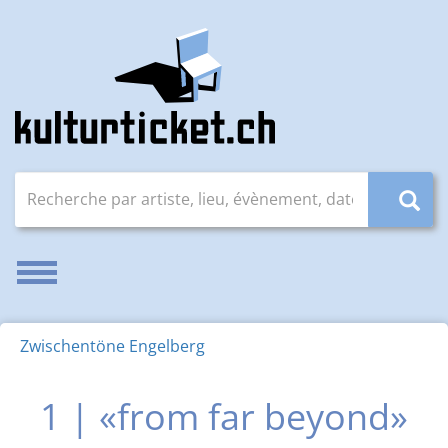
Recherche par artiste, lieu, évènement, date (JJ.MM.AAAA
Activer/désactiver la navigation
Zwischentöne Engelberg
1 | «from far beyond»