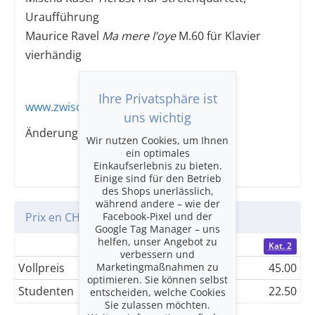
Uraufführung
Maurice Ravel
Ma mere l’oye
M.60 für Klavier
vierhändig
Ihre Privatsphäre ist
www.zwischentoene.com
uns wichtig
Änderungen vorbehalten
Wir nutzen Cookies, um Ihnen
ein optimales
Einkaufserlebnis zu bieten.
Einige sind für den Betrieb
des Shops unerlässlich,
während andere – wie der
Facebook-Pixel und der
Prix en CHF
Google Tag Manager – uns
helfen, unser Angebot zu
Kat. 1
Kat. 2
verbessern und
Marketingmaßnahmen zu
Vollpreis
55.00
45.00
optimieren. Sie können selbst
Studenten
27.50
22.50
entscheiden, welche Cookies
Sie zulassen möchten.