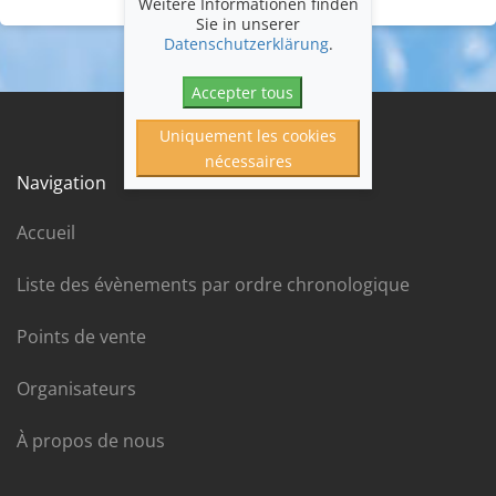
Weitere Informationen finden
Sie in unserer
Datenschutzerklärung
.
Accepter tous
Uniquement les cookies
nécessaires
Navigation
Accueil
Liste des évènements par ordre chronologique
Points de vente
Organisateurs
À propos de nous