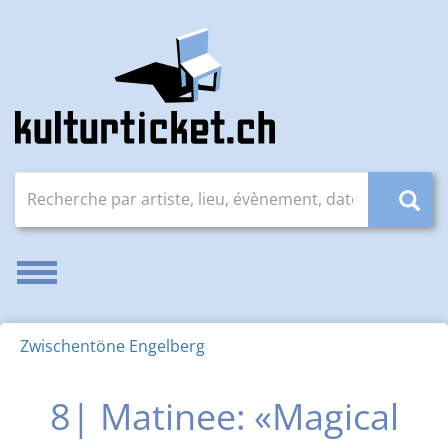
Recherche par artiste, lieu, évènement, date (JJ.MM.AAAA
Activer/désactiver la navigation
Zwischentöne Engelberg
8| Matinee: «Magical