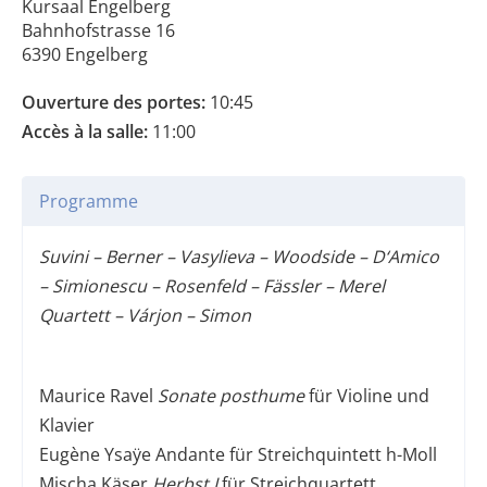
Kursaal Engelberg
Bahnhofstrasse 16
6390 Engelberg
Ouverture des portes:
10:45
Accès à la salle:
11:00
Programme
Suvini – Berner – Vasylieva – Woodside – D‘Amico
– Simionescu – Rosenfeld – Fässler – Merel
Quartett – Várjon – Simon
Maurice Ravel
Sonate posthume
für Violine und
Klavier
Eugène Ysaÿe Andante für Streichquintett h-Moll
Mischa Käser
Herbst I
für Streichquartett,