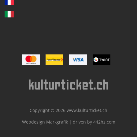
Image Mastercard
Image Postfinance
Image VISA
Image TWINT
Copyright © 2026
www.kulturticket.ch
Webdesign Markgrafik
|
driven by 442hz.com