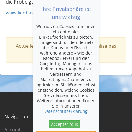
die Probe gestellt zu werden.
Ihre Privatsphäre ist
www.liedbasel.ch
uns wichtig
Wir nutzen Cookies, um Ihnen
ein optimales
Einkaufserlebnis zu bieten.
Einige sind für den Betrieb
Actuellement, cet organisateur ne réalise pas
des Shops unerlässlich,
während andere – wie der
d'évènements.
Facebook-Pixel und der
Google Tag Manager – uns
helfen, unser Angebot zu
verbessern und
Marketingmaßnahmen zu
optimieren. Sie können selbst
entscheiden, welche Cookies
Sie zulassen möchten.
Weitere Informationen finden
Sie in unserer
Datenschutzerklärung
.
Navigation
Accepter tous
Accueil