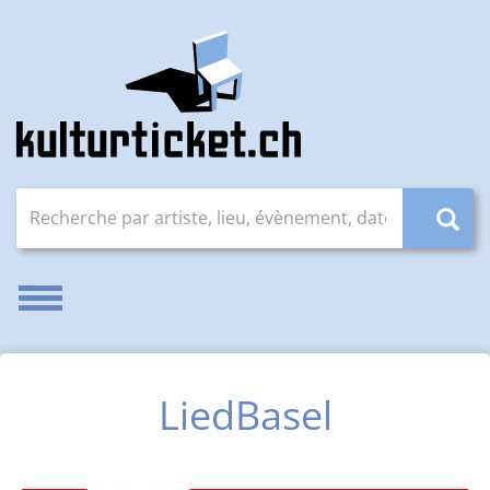
Recherche par artiste, lieu, évènement, date (JJ.MM.AAAA
Activer/désactiver la navigation
LiedBasel