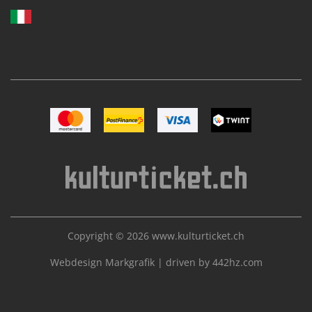
Image Mastercard
Image Postfinance
Image VISA
Image TWINT
Copyright © 2026
www.kulturticket.ch
Webdesign Markgrafik
|
driven by 442hz.com