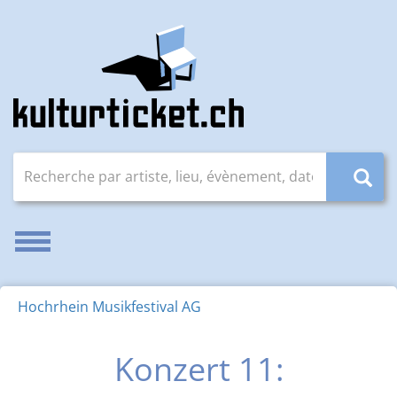
Recherche par artiste, lieu, évènement, date (JJ.MM.AAAA
Activer/désactiver la navigation
Hochrhein Musikfestival AG
Konzert 11: