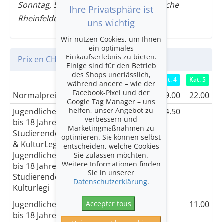
Sonntag, 5. Juli 2026, 11.30 Uhr, Stadtkirche
Ihre Privatsphäre ist
Rheinfelden (CH)
uns wichtig
Wir nutzen Cookies, um Ihnen
ein optimales
Einkaufserlebnis zu bieten.
Prix en CHF
Einige sind für den Betrieb
des Shops unerlässlich,
Kat. 1
Kat. 2
Kat. 3
Kat. 4
Kat. 5
während andere – wie der
Facebook-Pixel und der
Normalpreis
89.00
69.00
49.00
29.00
22.00
Google Tag Manager – uns
helfen, unser Angebot zu
Jugendliche
44.50
34.50
24.50
14.50
verbessern und
bis 18 Jahre,
Marketingmaßnahmen zu
Studierende
optimieren. Sie können selbst
& KulturLegi /
entscheiden, welche Cookies
Jugendliche
Sie zulassen möchten.
Weitere Informationen finden
bis 18 Jahre |
Sie in unserer
Studierende |
Datenschutzerklärung
.
Kulturlegi
Accepter tous
Jugendliche
11.00
bis 18 Jahre,