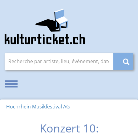
Recherche par artiste, lieu, évènement, date (JJ.MM.AAAA
Activer/désactiver la navigation
Hochrhein Musikfestival AG
Konzert 10: