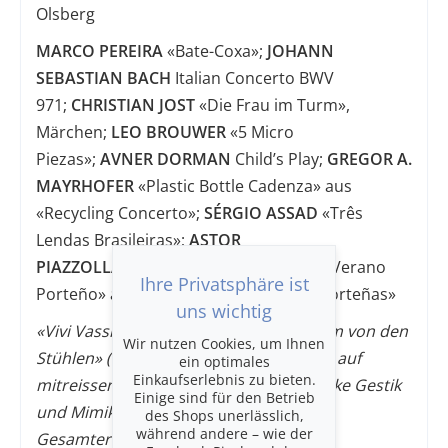
Olsberg
MARCO PEREIRA
«Bate-Coxa»;
JOHANN
SEBASTIAN BACH
Italian Concerto BWV
971;
CHRISTIAN JOST
«Die Frau im Turm»,
Märchen;
LEO BROUWER
«5 Micro
Piezas»;
AVNER DORMAN
Child’s Play;
GREGOR A.
MAYRHOFER
«Plastic Bottle Cadenza» aus
«Recycling Concerto»;
SÉRGIO ASSAD
«Três
Lendas Brasileiras»;
ASTOR
PIAZZOLLA
«Primavera Porteña» und «Verano
Ihre Privatsphäre ist
Porteño» aus «Las Cuatro Estaciones Porteñas»
uns wichtig
«Vivi Vassilevas Spiel reisst das Publikum von den
Wir nutzen Cookies, um Ihnen
Stühlen» (Donaukurier). Freuen Sie sich auf
ein optimales
Einkaufserlebnis zu bieten.
mitreissende Rhythmen, ausdrucksstarke Gestik
Einige sind für den Betrieb
und Mimik sowie pure Energie, ein
des Shops unerlässlich,
während andere – wie der
Gesamterlebnis!