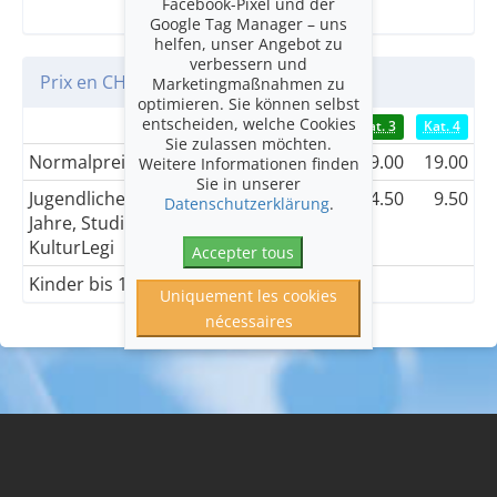
Facebook-Pixel und der
Google Tag Manager – uns
helfen, unser Angebot zu
verbessern und
Prix en CHF
Marketingmaßnahmen zu
optimieren. Sie können selbst
entscheiden, welche Cookies
Kat. 1
Kat. 2
Kat. 3
Kat. 4
Sie zulassen möchten.
Normalpreis
49.00
39.00
29.00
19.00
Weitere Informationen finden
Sie in unserer
Jugendliche bis 18
24.50
19.50
14.50
9.50
Datenschutzerklärung
.
Jahre, Studierende &
KulturLegi
Accepter tous
Kinder bis 16 Jahre
15.00
15.00
Uniquement les cookies
nécessaires