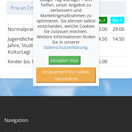
helfen, unser Angebot zu
Prix en CHF
verbessern und
Marketingmaßnahmen zu
Kat. 1
Kat. 2
Kat. 3
Kat. 4
optimieren. Sie können selbst
entscheiden, welche Cookies
Normalpreis
89.00
69.00
49.00
29.00
Sie zulassen möchten.
Weitere Informationen finden
Jugendliche bis 18
44.50
34.50
24.50
14.50
Sie in unserer
Jahre, Studierende &
Datenschutzerklärung
.
KulturLegi
Accepter tous
Kinder bis 16 Jahre
15.00
15.00
15.00
Uniquement les cookies
nécessaires
Navigation