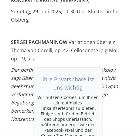
KONZERT 4: REZITAL
(ohne Pause)
Sonntag, 29. Juni 2025, 11.30 Uhr, Klosterkirche
Olsberg
SERGEI RACHMANINOW
Variationen über ein
Thema von Corelli, op. 42, Cellosonate in g-Moll,
op. 19; u. a.
Der berühmte Meisterpianist Grigory Sokolov
sagt über sie: «Es gibt Dinge, die können nicht
Ihre Privatsphäre ist
gelehrt und gelernt werden. Alexandra Dovgan
uns wichtig
verfügt über eine ungewöhnlich vielseitige
Wir nutzen Cookies, um Ihnen
Begabung, ihr Spiel ist von einer
ein optimales
Einkaufserlebnis zu bieten.
bemerkenswerten Wahrhaftigkeit und
Einige sind für den Betrieb
Konzentration.»
des Shops unerlässlich,
während andere – wie der
Facebook-Pixel und der
Google Tag Manager – uns