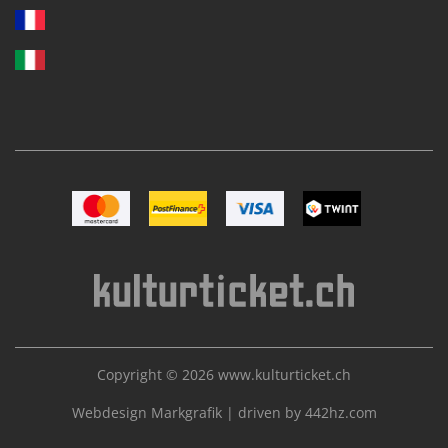
Image Mastercard
Image Postfinance
Image VISA
Image TWINT
Copyright © 2026
www.kulturticket.ch
Webdesign Markgrafik
|
driven by 442hz.com