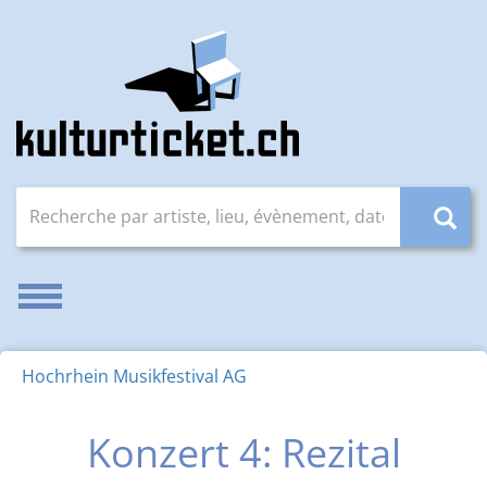
Recherche par artiste, lieu, évènement, date (JJ.MM.AAAA
Activer/désactiver la navigation
Hochrhein Musikfestival AG
Konzert 4: Rezital