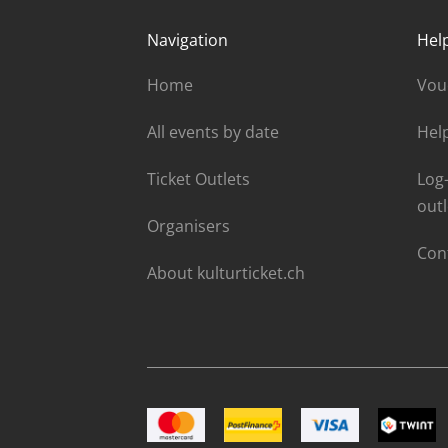
Navigation
Hel
Home
Vou
All events by date
Hel
Ticket Outlets
Log-
outl
Organisers
Con
About kulturticket.ch
Image Mastercard
Image Postfinance
Image VISA
Image T