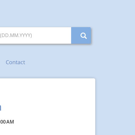
 (DD.MM.YYYY)
Contact
n
1:00 AM