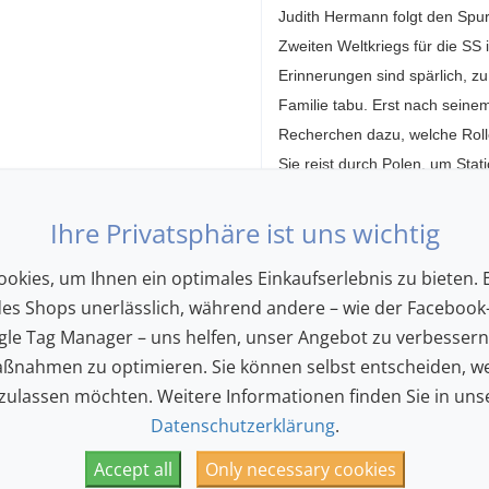
Judith Hermann folgt den Spu
Zweiten Weltkriegs für die SS 
Erinnerungen sind spärlich, z
Familie tabu. Erst nach seine
Recherchen dazu, welche Rolle 
Sie reist durch Polen, um Sta
aufzusuchen. Welche Auswirku
Darüber-Sprechen in der Fami
Ihre Privatsphäre ist uns wichtig
werden? Kurz darauf reist sie 
okies, um Ihnen ein optimales Einkaufserlebnis zu bieten. E
italienische Frühlingslicht. I
des Shops unerlässlich, während andere – wie der Facebook-
Vergessen der folgenden Gen
le Tag Manager – uns helfen, unser Angebot zu verbesser
magnetisch erzählt sie davon, 
ßnahmen zu optimieren. Sie können selbst entscheiden, we
einrichten und welche Brüche
 zulassen möchten. Weitere Informationen finden Sie in uns
bringt. Und sie zeigt, welche 
Datenschutzerklärung
.
Judith Hermann (*1970) wurde 
Accept all
Only necessary cookies
ausgezeichnet, darunter der d