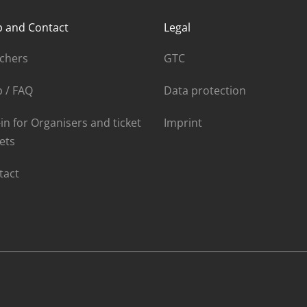
p and Contact
Legal
chers
GTC
p / FAQ
Data protection
in for Organisers and ticket
Imprint
ets
tact
WINT