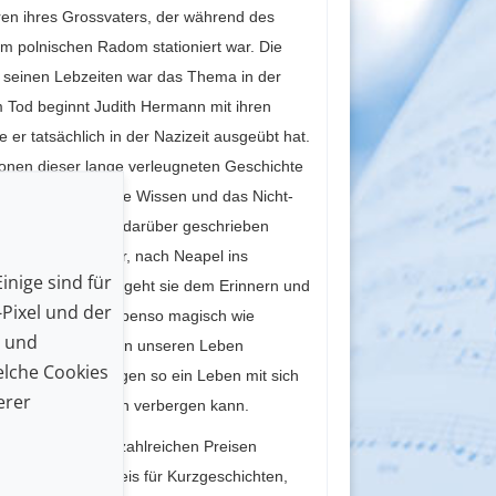
ren ihres Grossvaters, der während des
im polnischen Radom stationiert war. Die
u seinen Lebzeiten war das Thema in der
m Tod beginnt Judith Hermann mit ihren
er tatsächlich in der Nazizeit ausgeübt hat.
tionen dieser lange verleugneten Geschichte
ng hat das wenige Wissen und das Nicht-
lie, und wie kann darüber geschrieben
zu ihrer Schwester, nach Neapel ins
inige sind für
n vielen Gesprächen geht sie dem Erinnern und
Pixel und der
erationen nach. Ebenso magisch wie
n und
wie fragil wir uns in unseren Leben
lche Cookies
 und Beschädigungen so ein Leben mit sich
erer
Schönheit sich darin verbergen kann.
für ihr Werk mit zahlreichen Preisen
änische Blixen-Preis für Kurzgeschichten,