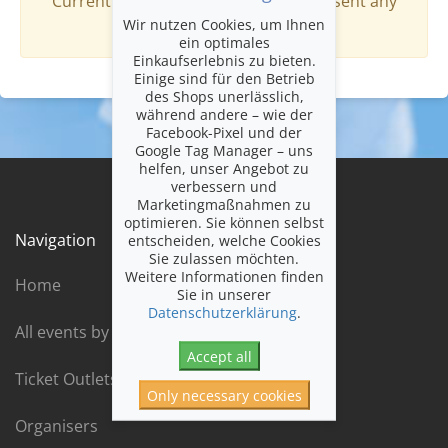
Currently this organiser does not present any
Wir nutzen Cookies, um Ihnen
events.
ein optimales
Einkaufserlebnis zu bieten.
Einige sind für den Betrieb
des Shops unerlässlich,
während andere – wie der
Facebook-Pixel und der
Google Tag Manager – uns
helfen, unser Angebot zu
verbessern und
Marketingmaßnahmen zu
optimieren. Sie können selbst
Navigation
entscheiden, welche Cookies
Sie zulassen möchten.
Weitere Informationen finden
Home
Sie in unserer
Datenschutzerklärung
.
All events by date
Accept all
Ticket Outlets
Only necessary cookies
Organisers