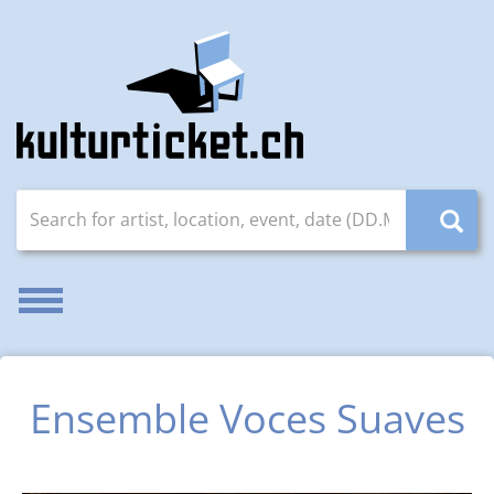
Search for artist, location, event, date (DD.MM.YYYY)
Enable/disable navigation
Ensemble Voces Suaves