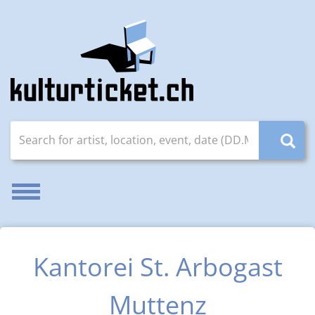
Search for artist, location, event, date (DD.MM.YYYY)
Enable/disable navigation
Kantorei St. Arbogast
Muttenz