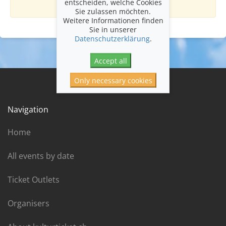
events.
entscheiden, welche Cookies
Sie zulassen möchten.
Weitere Informationen finden
Sie in unserer
Datenschutzerklärung
.
Accept all
Only necessary cookies
Navigation
Home
All events by date
Ticket Outlets
Organisers