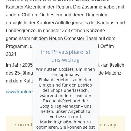
Kantorei Akzente in der Region. Die Zusammenarbeit mit
andern Chören, Orchestern und deren Dirigenten
ermöglicht der Kantorei Auftritte jenseits der Kantons- und
Landesgrenze. In nächster Zeit stehen Konzerte
gemeinsam mit dem Neuen Orchester Basel auf dem
Programm, u.a. die Carmina Burana von Carl Orff im
Ihre Privatsphäre ist
2024.
uns wichtig
Im Jahr 2005 wurde die Kantorei St. Arbogast - anlässlich
Wir nutzen Cookies, um Ihnen
des 25-jährigen Bestehens - von der Gemeinde Muttenz
ein optimales
Einkaufserlebnis zu bieten.
mit dem Kulturpreis ausgezeichnet.
Einige sind für den Betrieb
des Shops unerlässlich,
www.kantoreistarbogast.ch
während andere – wie der
Facebook-Pixel und der
Google Tag Manager – uns
helfen, unser Angebot zu
verbessern und
Marketingmaßnahmen zu
Currently this organiser does not present any
optimieren. Sie können selbst