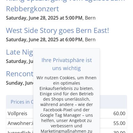
Rebbergkonzert
Saturday, June 28, 2025 at 5:00 PM
, Bern
West Side Story goes Bern East!
Saturday, June 28, 2025 at 6:00 PM
, Bern
Late Night Jam
Ihre Privatsphäre ist
Saturday, June 28, 2025 at 10:00 PM
, Bern
uns wichtig
Rencontre culturelle
Wir nutzen Cookies, um Ihnen
Sunday, June 29, 2025 at 3:00 PM
, Bern
ein optimales
Einkaufserlebnis zu bieten.
Einige sind für den Betrieb
des Shops unerlässlich,
Prices in CHF
während andere – wie der
Facebook-Pixel und der
Vollpreis
60.00
Google Tag Manager – uns
helfen, unser Angebot zu
Anwohner:innen 3006
55.00
verbessern und
Marketingmaßnahmen zu