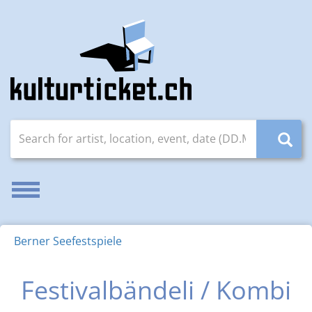
Search for artist, location, event, date (DD.MM.YYYY)
Enable/disable navigation
Berner Seefestspiele
Festivalbändeli / Kombi