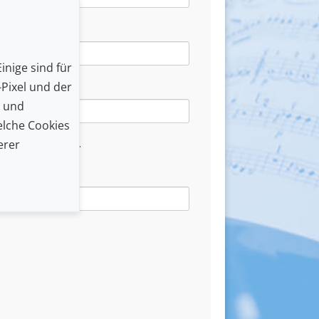
inige sind für
Pixel und der
n und
lche Cookies
d you an e-mail.
erer