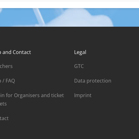
p and Contact
Legal
chers
GTC
p / FAQ
Data protection
in for Organisers and ticket
Imprint
ets
tact