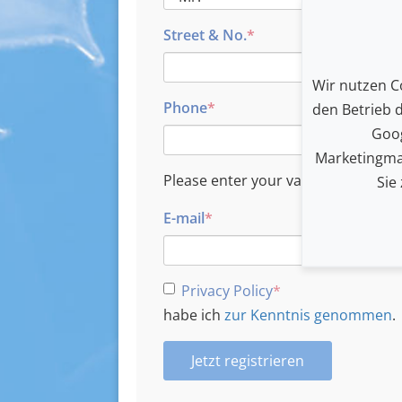
Street & No.
Wir nutzen Co
Phone
den Betrieb 
Goog
Marketingma
Please enter your valid e-mail addr
Sie
E-mail
Privacy Policy
habe ich
zur Kenntnis genommen
.
Jetzt registrieren