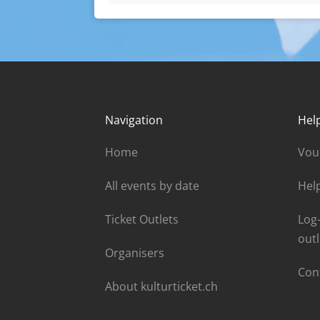
Navigation
Hel
Home
Vou
All events by date
Hel
Ticket Outlets
Log-
outl
Organisers
Con
About kulturticket.ch