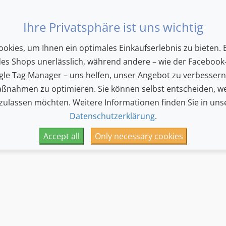
postcode
City
Ihre Privatsphäre ist uns wichtig
okies, um Ihnen ein optimales Einkaufserlebnis zu bieten. E
Homepage
des Shops unerlässlich, während andere – wie der Facebook-
le Tag Manager – uns helfen, unser Angebot zu verbesser
ßnahmen zu optimieren. Sie können selbst entscheiden, we
ess here. Once you have successfully registered, we will sen
 zulassen möchten. Weitere Informationen finden Sie in uns
Datenschutzerklärung
.
Accept all
Only necessary cookies