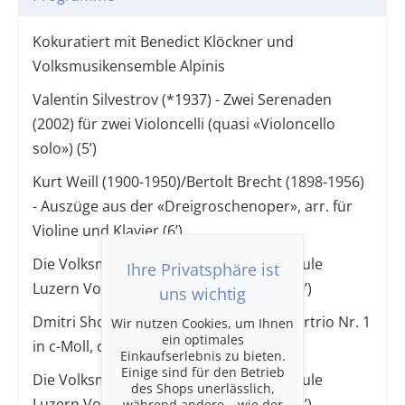
Kokuratiert mit Benedict Klöckner und
Volksmusikensemble Alpinis
Valentin Silvestrov (*1937) - Zwei Serenaden
(2002) für zwei Violoncelli (quasi «Violoncello
solo») (5’)
Kurt Weill (1900-1950)/Bertolt Brecht (1898-1956)
- Auszüge aus der «Dreigroschenoper», arr. für
Violine und Klavier (6’)
Die Volksmusik-Formation der Hochschule
Ihre Privatsphäre ist
Luzern Volksmusik-Ensemble Alpinis (10’)
uns wichtig
Dmitri Shostakovich (1906-1975) - Klaviertrio Nr. 1
Wir nutzen Cookies, um Ihnen
ein optimales
in c-Moll, op. 8 (11’)
Einkaufserlebnis zu bieten.
Einige sind für den Betrieb
Die Volksmusik-Formation der Hochschule
des Shops unerlässlich,
Luzern Volksmusik-Ensemble Alpinis (13’)
während andere – wie der