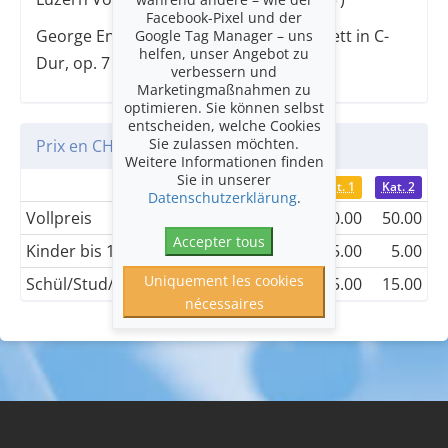
Facebook-Pixel und der
George Enescu (1881-1955) - Streichoktett in C-
Google Tag Manager – uns
helfen, unser Angebot zu
Dur, op. 7 (40’)
verbessern und
Marketingmaßnahmen zu
optimieren. Sie können selbst
entscheiden, welche Cookies
Sie zulassen möchten.
Prix en CHF
Weitere Informationen finden
Sie in unserer
Kat. 1
Kat. 2
Datenschutzerklärung
.
Vollpreis
60.00
50.00
Accepter tous
Kinder bis 12 J. in Begl. Erwachsener
5.00
5.00
Uniquement les cookies
Schül/Stud/Lehrl/KLegi
15.00
15.00
nécessaires