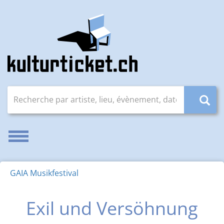
Recherche par artiste, lieu, évènement, date (JJ.MM.AAAA
Activer/désactiver la navigation
GAIA Musikfestival
Exil und Versöhnung